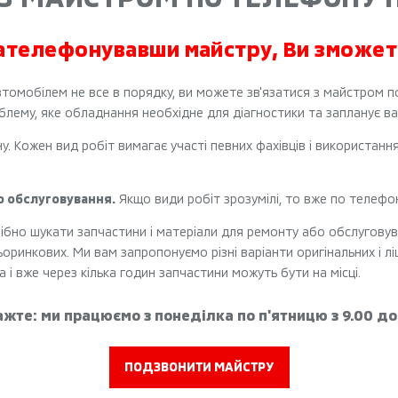
ателефонувавши майстру, Ви зможет
томобілем не все в порядку, ви можете зв'язатися з майстром п
блему, яке обладнання необхідне для діагностики та запланує ваш
 Кожен вид робіт вимагає участі певних фахівців і використання 
о обслуговування.
Якщо види робіт зрозумілі, то вже по телефо
ібно шукати запчастини і матеріали для ремонту або обслуговув
оринкових. Ми вам запропонуємо різні варіанти оригінальних і лі
 і вже через кілька годин запчастини можуть бути на місці.
жте: ми працюємо з понеділка по п'ятницю з 9.00 до
ПОДЗВОНИТИ МАЙСТРУ