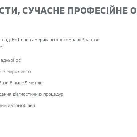
ІСТИ, СУЧАСНЕ ПРОФЕСІЙНЕ
енді Hofmann американської компанії Snap-on.
е:
адньої осі
сіх марок авто
бази більше 5 метрів
едення діагностичних процедур
ами автомобілей