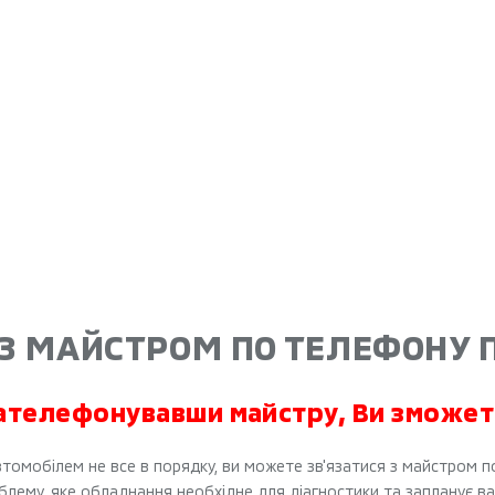
З МАЙСТРОМ ПО ТЕЛЕФОНУ 
ателефонувавши майстру, Ви зможет
томобілем не все в порядку, ви можете зв'язатися з майстром п
блему, яке обладнання необхідне для діагностики та запланує ваш