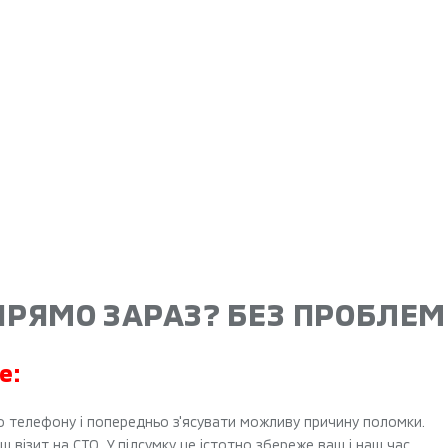
ПРЯМО ЗАРАЗ? БЕЗ ПРОБЛЕМ
е:
о телефону і попередньо з'ясувати можливу причину поломки.
 візит на СТО. У підсумку це істотно збереже ваш і наш час.