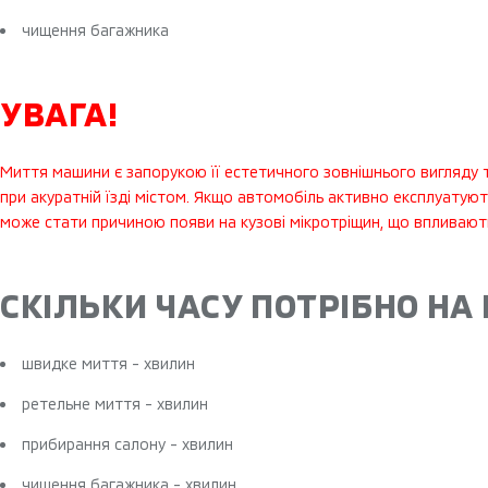
чищення багажника
УВАГА!
Миття машини є запорукою її естетичного зовнішнього вигляду та
при акуратній їзді містом. Якщо автомобіль активно експлуатуют
може стати причиною появи на кузові мікротріщин, що впливают
СКІЛЬКИ ЧАСУ ПОТРІБНО НА
швидке миття - хвилин
ретельне миття - хвилин
прибирання салону - хвилин
чищення багажника - хвилин