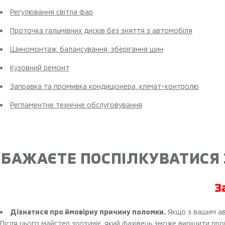
Регулювання світла фар
Проточка гальмівних дисків без зняття з автомобіля
Шиномонтаж, балансування, зберігання шин
Кузовний ремонт
Заправка та промивка кондиціонера, клімат-контролю
Регламентне технічне обслуговування
БАЖАЄТЕ ПОСПІЛКУВАТИСЯ 
З
Дізнатися про ймовірну причину поломки.
Якщо з вашим ав
Після цього майстер зрозуміє, який фахівець зможе вирішити про