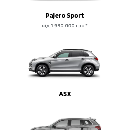
Pajero Sport
від 1 930 000 гpн *
ASX